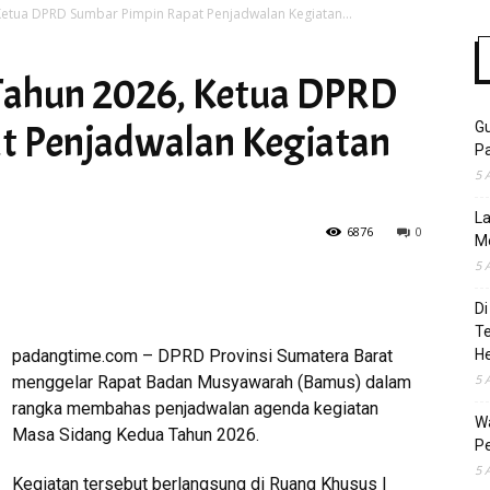
etua DPRD Sumbar Pimpin Rapat Penjadwalan Kegiatan...
Tahun 2026, Ketua DPRD
Time
t Penjadwalan Kegiatan
Gu
Pa
5 
La
6876
0
M
5 
Di
T
padangtime.com – DPRD Provinsi Sumatera Barat
H
5 
menggelar Rapat Badan Musyawarah (Bamus) dalam
rangka membahas penjadwalan agenda kegiatan
Wa
Masa Sidang Kedua Tahun 2026.
Pe
5 
Kegiatan tersebut berlangsung di Ruang Khusus I