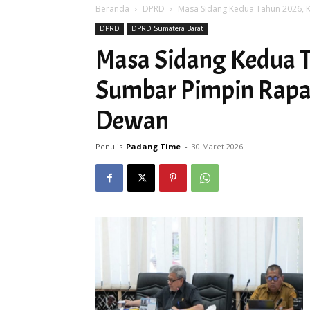
Beranda
DPRD
Masa Sidang Kedua Tahun 2026, K
DPRD
DPRD Sumatera Barat
Masa Sidang Kedua 
Sumbar Pimpin Rapa
Dewan
Penulis
Padang Time
-
30 Maret 2026