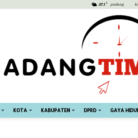
C
27.1
padang
k
KOTA
KABUPATEN
DPRD
GAYA HIDU
Padang