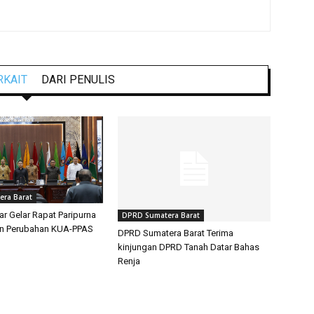
RKAIT
DARI PENULIS
ra Barat
 Gelar Rapat Paripurna
DPRD Sumatera Barat
n Perubahan KUA-PPAS
DPRD Sumatera Barat Terima
kinjungan DPRD Tanah Datar Bahas
Renja