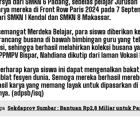
rsya dari SMKN 6 Padang, sebelas pelajar Jurusan
rya mereka di Front Row Paris 2024 pada 7 Septe
ari SMKN 1 Kendal dan SMKN 8 Makassar.
emangat Merdeka Belajar, para siswa diberikan k
ancang busana di bawah bimbingan guru yang tela
si, sehingga berhasil melahirkan koleksi busana ya
PPMPV Bispar, Nahdiana dikutip dari laman Vokasi
erharap karya siswa ini dapat mengenalkan bakat m
iblat fesyen dunia. Semoga mereka berhasil merebu
sil karya yang memang layak untuk dipasarkan di 
nya. (adpsb/isq)
ga
Sekdaprov Sumbar : Bantuan Rp2,8 Miliar untuk Pa