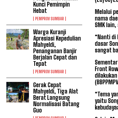
Kunci Pemimpin
Hebat
Melalui p
nama daer
PEMPROV SUMBAR
SMK lain,
Warga Kuranji
“Nanti di
Apresiasi Kepedulian
dasar Son
Mahyeldi,
sangat ba
Penanganan Banjir
Berjalan Cepat dan
Sementara
Tepat
Front Row
PEMPROV SUMBAR
dilakukan
(BBPPMPV 
Gerak Cepat
Mahyeldi, Tiga Alat
“Tema yan
Berat Langsung
yaitu Son
Normalisasi Batang
kebudayaa
Guo