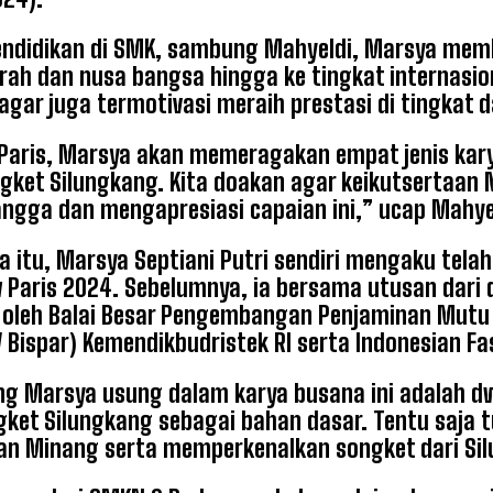
endidikan di SMK, sambung Mahyeldi, Marsya mem
ah dan nusa bangsa hingga ke tingkat internasional
 agar juga termotivasi meraih prestasi di tingkat d
 Paris, Marsya akan memeragakan empat jenis kar
gket Silungkang. Kita doakan agar keikutsertaan
ngga dan mengapresiasi capaian ini,” ucap Mahy
 itu, Marsya Septiani Putri sendiri mengaku tela
 Paris 2024. Sebelumnya, ia bersama utusan dari d
 oleh Balai Besar Pengembangan Penjaminan Mutu P
Bispar) Kemendikbudristek RI serta Indonesian Fa
g Marsya usung dalam karya busana ini adalah 
gket Silungkang sebagai bahan dasar. Tentu saja
n Minang serta memperkenalkan songket dari Silu