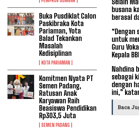
PEMPROV SUMBAR
Selain Ma
busana ka
Buka Pusdiklat Calon
berasal d
Paskibraka Kota
Pariaman, Yota
“Dengan s
Balad Tekankan
untuk mer
Masalah
Guru Voka
Kedisiplinan
Kepala BB
KOTA PARIAMAN
Nahdina b
sebagai k
Komitmen Nyata PT
dengan ha
Semen Padang,
ini,” kata
Ratusan Anak
Karyawan Raih
Baca Ju
Beasiswa Pendidikan
Rp303,5 Juta
SEMEN PADANG