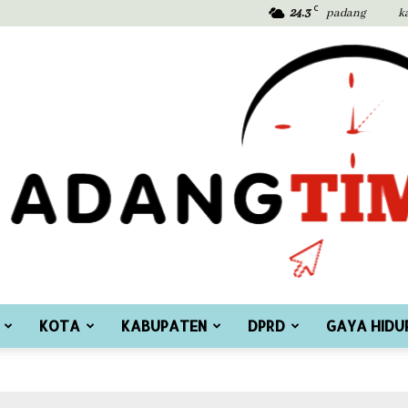
C
24.3
padang
k
KOTA
KABUPATEN
DPRD
GAYA HIDU
Padang