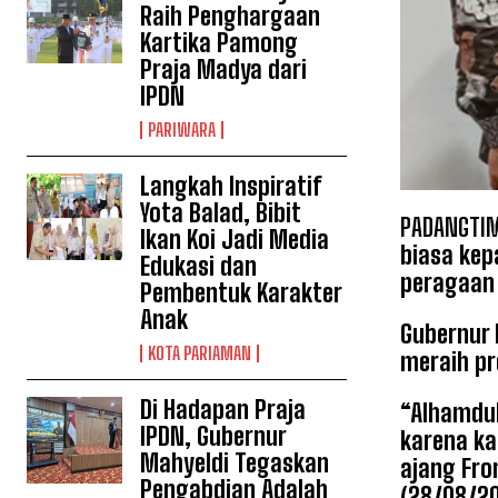
Raih Penghargaan
Kartika Pamong
Praja Madya dari
IPDN
PARIWARA
Langkah Inspiratif
Yota Balad, Bibit
PADANGTIM
Ikan Koi Jadi Media
biasa kep
Edukasi dan
peragaan
Pembentuk Karakter
Anak
Gubernur 
KOTA PARIAMAN
meraih pr
Di Hadapan Praja
“Alhamdul
IPDN, Gubernur
karena ka
Mahyeldi Tegaskan
ajang Fro
Pengabdian Adalah
(28/08/20