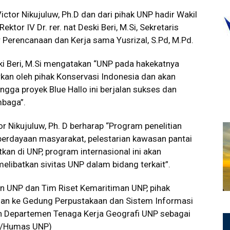
ctor Nikujuluw, Ph.D dan dari pihak UNP hadir Wakil
ektor IV Dr. rer. nat Deski Beri, M.Si, Sekretaris
tur Perencanaan dan Kerja sama Yusrizal, S.Pd, M.Pd.
ki Beri, M.Si mengatakan “UNP pada hakekatnya
kan oleh pihak Konservasi Indonesia dan akan
ngga proyek Blue Hallo ini berjalan sukses dan
mbaga”.
r Nikujuluw, Ph. D berharap “Program penelitian
berdayaan masyarakat, pelestarian kawasan pantai
kan di UNP, program internasional ini akan
libatkan sivitas UNP dalam bidang terkait”.
n UNP dan Tim Riset Kemaritiman UNP, pihak
uan ke Gedung Perpustakaan dan Sistem Informasi
an Departemen Tenaga Kerja Geografi UNP sebagai
Er/Humas UNP)