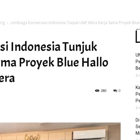
ang
Lembaga Konservasi Indonesia Tunjuk UNP Mitra Kerja Sama Proyek Blue H
Time
i Indonesia Tunjuk
U
ama Proyek Blue Hallo
Pe
Be
era
6 
K
280
0
Pe
P
6 
D
S
M