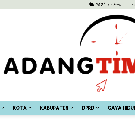
C
24.3
padang
k
KOTA
KABUPATEN
DPRD
GAYA HIDU
Padang