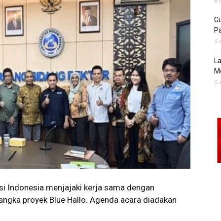
6 
Gu
Pa
5 
La
M
5 
 Indonesia menjajaki kerja sama dengan
angka proyek Blue Hallo. Agenda acara diadakan