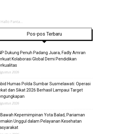
allo Panta...
Pos-pos Terbaru
NP Dukung Penuh Padang Juara, Fadly Amran
rkuat Kolaborasi Global Demi Pendidikan
rkualitas
Agustus 2026
abid Humas Polda Sumbar Susmelawati: Operasi
kat dan Sikat 2026 Berhasil Lampaui Target
engungkapan
Agustus 2026
i Bawah Kepemimpinan Yota Balad, Pariaman
emakin Unggul dalam Pelayanan Kesehatan
asyarakat