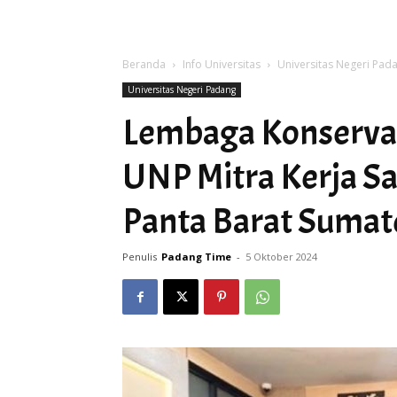
Beranda
Info Universitas
Universitas Negeri Pad
Universitas Negeri Padang
Lembaga Konservas
UNP Mitra Kerja S
Panta Barat Sumat
Penulis
Padang Time
-
5 Oktober 2024