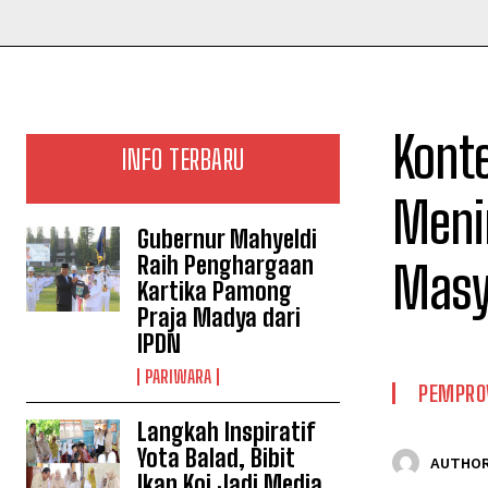
Konte
INFO TERBARU
Meni
Gubernur Mahyeldi
Raih Penghargaan
Masy
Kartika Pamong
Praja Madya dari
IPDN
PARIWARA
PEMPRO
Langkah Inspiratif
Yota Balad, Bibit
AUTHOR
Ikan Koi Jadi Media