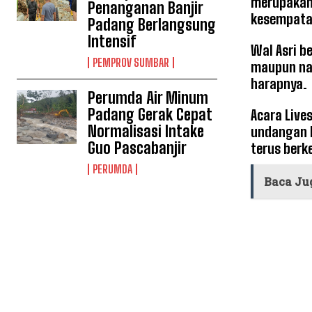
merupakan 
Penanganan Banjir
kesempata
Padang Berlangsung
Intensif
Wal Asri b
PEMPROV SUMBAR
maupun na
harapnya.
Perumda Air Minum
Padang Gerak Cepat
Acara Live
Normalisasi Intake
undangan l
Guo Pascabanjir
terus ber
PERUMDA
Baca Ju