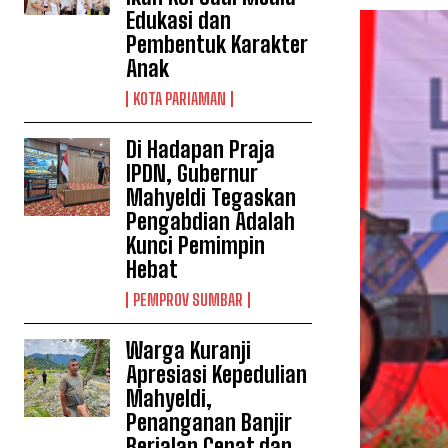
Edukasi dan
Pembentuk Karakter
Anak
KOTA PARIAMAN
Di Hadapan Praja
IPDN, Gubernur
Mahyeldi Tegaskan
Pengabdian Adalah
Kunci Pemimpin
Hebat
PEMPROV SUMBAR
Warga Kuranji
Apresiasi Kepedulian
Mahyeldi,
Penanganan Banjir
Berjalan Cepat dan