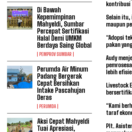
kontribusi
Di Bawah
Kepemimpinan
Selain itu
Mahyeldi, Sumbar
maupun pe
Percepat Sertifikasi
“Adopsi te
Halal Demi UMKM
pakan yang
Berdaya Saing Global
PEMPROV SUMBAR
Audy menje
pemrosesan
Perumda Air Minum
lebih efis
Padang Bergerak
Cepat Bersihkan
Livestock 
Intake Pascahujan
bersertifi
Deras
“Kami berh
PERUMDA
taraf ekon
Aksi Cepat Mahyeldi
Plt. Asist
Tuai Apresiasi,