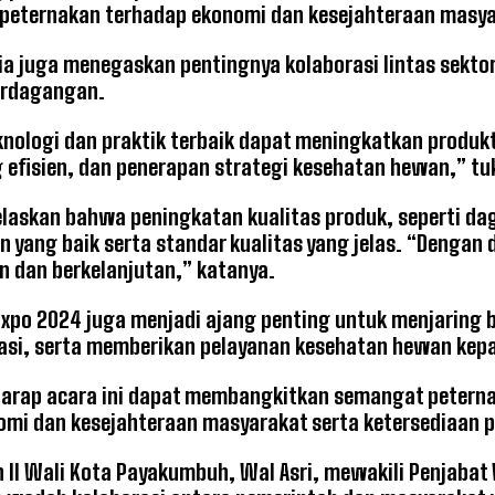
 peternakan terhadap ekonomi dan kesejahteraan masya
, ia juga menegaskan pentingnya kolaborasi lintas sekto
rdagangan.
knologi dan praktik terbaik dapat meningkatkan produkt
 efisien, dan penerapan strategi kesehatan hewan,” tuk
laskan bahwa peningkatan kualitas produk, seperti dagi
 yang baik serta standar kualitas yang jelas. “Dengan
ien dan berkelanjutan,” katanya.
Expo 2024 juga menjadi ajang penting untuk menjaring
kasi, serta memberikan pelayanan kesehatan hewan kep
arap acara ini dapat membangkitkan semangat petern
omi dan kesejahteraan masyarakat serta ketersediaan 
en II Wali Kota Payakumbuh, Wal Asri, mewakili Penjab