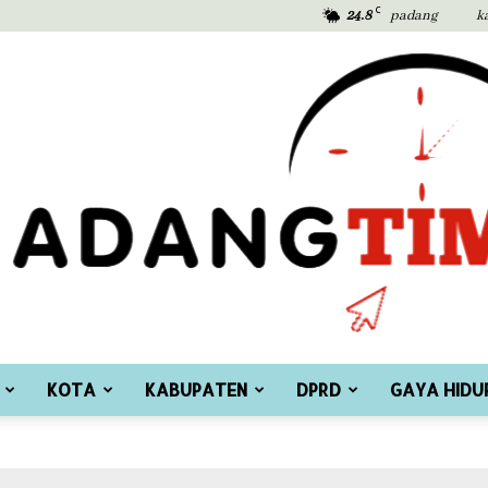
C
24.8
padang
k
KOTA
KABUPATEN
DPRD
GAYA HIDU
Padang