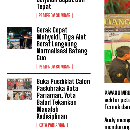
Tepat
PEMPROV SUMBAR
Gerak Cepat
Mahyeldi, Tiga Alat
Berat Langsung
Normalisasi Batang
Guo
PEMPROV SUMBAR
Buka Pusdiklat Calon
Paskibraka Kota
PAYAKUMBUH
Pariaman, Yota
sektor pe
Balad Tekankan
Ternak dan
Masalah
Kedisiplinan
Audy menya
KOTA PARIAMAN
mendorong 