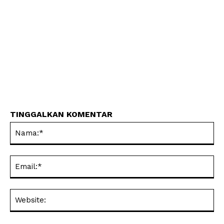
TINGGALKAN KOMENTAR
Na
Ema
Web