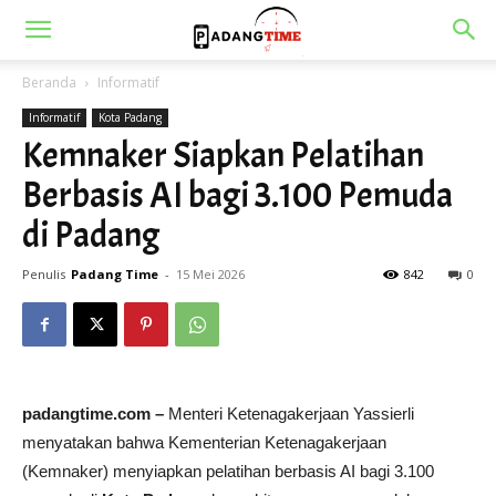
Beranda
Informatif
Informatif
Kota Padang
Kemnaker Siapkan Pelatihan
Berbasis AI bagi 3.100 Pemuda
di Padang
Penulis
Padang Time
-
15 Mei 2026
842
0
padangtime.com –
Menteri Ketenagakerjaan Yassierli
menyatakan bahwa Kementerian Ketenagakerjaan
(Kemnaker) menyiapkan pelatihan berbasis AI bagi 3.100