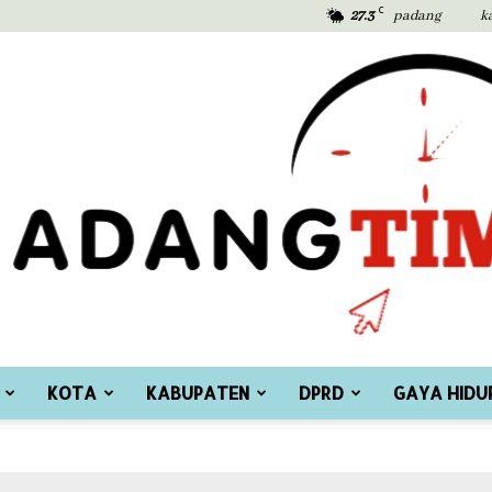
C
27.3
padang
k
KOTA
KABUPATEN
DPRD
GAYA HIDU
Padang