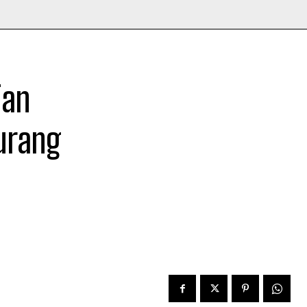
ian
urang