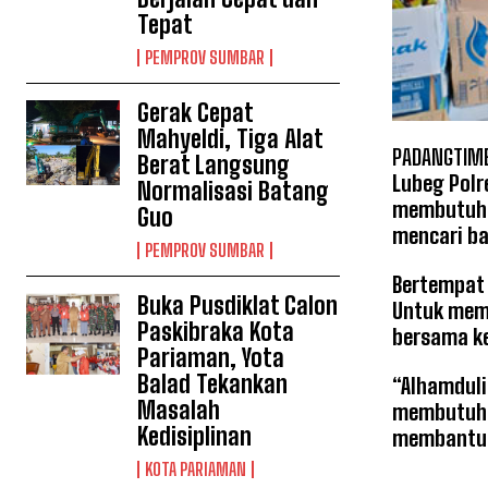
Tepat
PEMPROV SUMBAR
Gerak Cepat
Mahyeldi, Tiga Alat
PADANGTIME
Berat Langsung
Lubeg Pol
Normalisasi Batang
membutuhka
Guo
mencari b
PEMPROV SUMBAR
Bertempat 
Buka Pusdiklat Calon
Untuk memb
Paskibraka Kota
bersama k
Pariaman, Yota
Balad Tekankan
“Alhamduli
Masalah
membutuhka
Kedisiplinan
membantu m
KOTA PARIAMAN