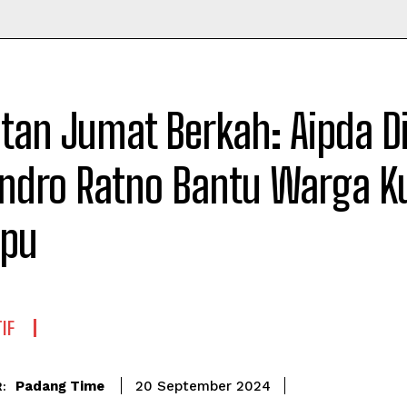
Time
tan Jumat Berkah: Aipda D
ndro Ratno Bantu Warga K
pu
IF
Padang Time
20 September 2024
: