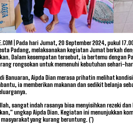
.COM |
Pada hari Jumat, 20 September 2024, pukul 17.0
resta Padang, melaksanakan kegiatan Jumat berkah de
n. Dalam kesempatan tersebut, ia bertemu dengan Pak
arang rongsokan untuk memenuhi kebutuhan sehari-har
di Banuaran, Aipda Dian merasa prihatin melihat kondis
antu, ia memberikan makanan dan sedikit belanja seba
eluarganya.
llah, sangat indah rasanya bisa menyisihkan rezeki da
n,” ungkap Aipda Dian. Kegiatan ini menunjukkan komi
asyarakat yang kurang beruntung. (*)