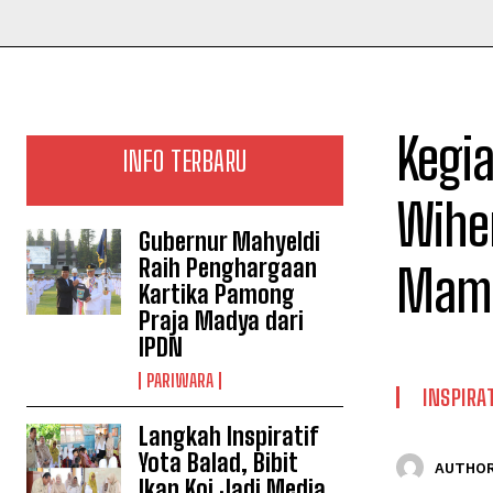
Kegia
INFO TERBARU
Wihe
Gubernur Mahyeldi
Raih Penghargaan
Mam
Kartika Pamong
Praja Madya dari
IPDN
PARIWARA
INSPIRAT
Langkah Inspiratif
Yota Balad, Bibit
AUTHOR
Ikan Koi Jadi Media