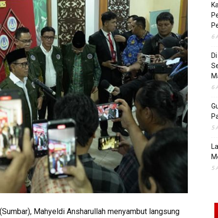
K
Pe
P
6 
D
S
M
6 
Gu
Pa
5 
La
M
5 
(Sumbar), Mahyeldi Ansharullah menyambut langsung