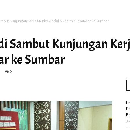
ambut Kunjungan Kerja Menko Abdul Muhaimin Iskandar ke Sumbar
Time
di Sambut Kunjungan Ker
ar ke Sumbar
0
U
Pe
Be
6 