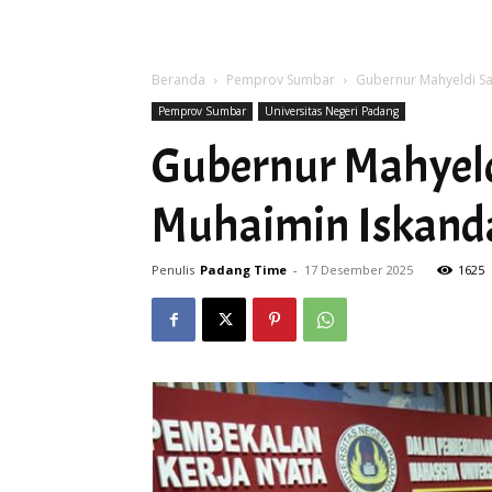
Beranda
Pemprov Sumbar
Gubernur Mahyeldi S
Pemprov Sumbar
Universitas Negeri Padang
Gubernur Mahyel
Muhaimin Iskand
Penulis
Padang Time
-
17 Desember 2025
1625