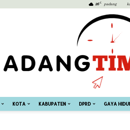
C
26
padang
k
KOTA
KABUPATEN
DPRD
GAYA HIDU
Padang