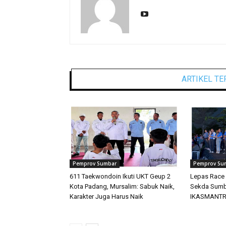
ARTIKEL TE
Pemprov Sumbar
Pemprov Su
611 Taekwondoin Ikuti UKT Geup 2
Lepas Race
Kota Padang, Mursalim: Sabuk Naik,
Sekda Sumba
Karakter Juga Harus Naik
IKASMANTRI