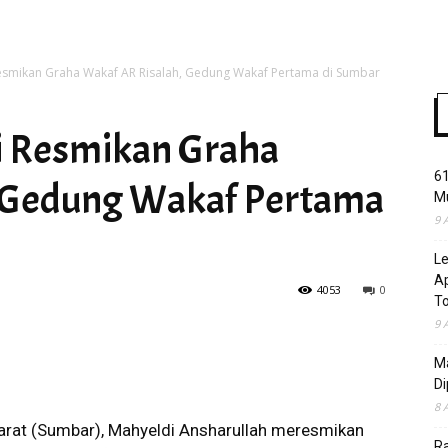
esmikan Graha Wakaf AR Risalah, Gedung Wakaf Pertama di Sumbar
Time
i Resmikan Graha
61
, Gedung Wakaf Pertama
Mu
9 
L
Ap
4053
0
T
9 
Ma
Di
8 
rat (Sumbar), Mahyeldi Ansharullah meresmikan
R