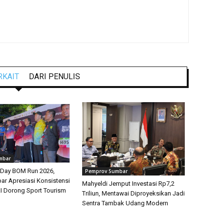
RKAIT
DARI PENULIS
mbar
 Day BOM Run 2026,
Pemprov Sumbar
r Apresiasi Konsistensi
Mahyeldi Jemput Investasi Rp7,2
 Dorong Sport Tourism
Triliun, Mentawai Diproyeksikan Jadi
Sentra Tambak Udang Modern