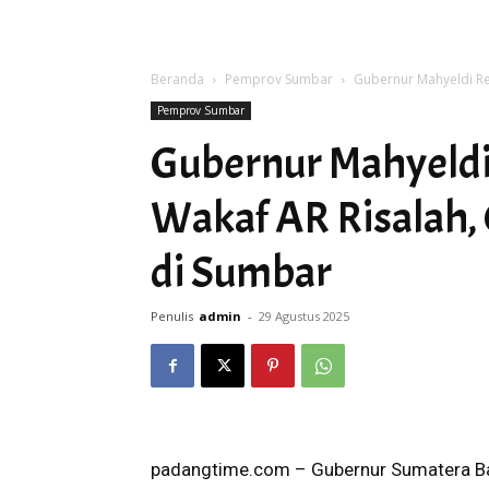
Beranda
Pemprov Sumbar
Gubernur Mahyeldi R
Pemprov Sumbar
Gubernur Mahyeld
Wakaf AR Risalah
di Sumbar
Penulis
admin
-
29 Agustus 2025
padangtime.com – Gubernur Sumatera Ba