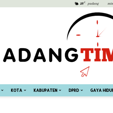
C
28
padang
min
KOTA
KABUPATEN
DPRD
GAYA HIDU
Padang