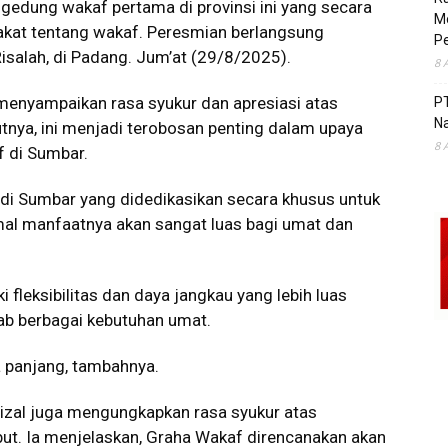
edung wakaf pertama di provinsi ini yang secara
Mo
kat tentang wakaf. Peresmian berlangsung
Pe
salah, di Padang. Jum’at (29/8/2025).
8 
enyampaikan rasa syukur dan apresiasi atas
P
Na
tnya, ini menjadi terobosan penting dalam upaya
8 
f di Sumbar.
di Sumbar yang didedikasikan secara khusus untuk
mal manfaatnya akan sangat luas bagi umat dan
fleksibilitas dan daya jangkau yang lebih luas
ab berbagai kebutuhan umat.
ka panjang, tambahnya.
izal juga mengungkapkan rasa syukur atas
t. Ia menjelaskan, Graha Wakaf direncanakan akan