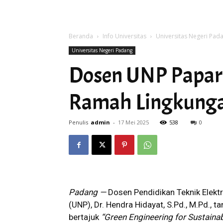
Beranda
Info Universitas
Universitas Negeri Pad
Universitas Negeri Padang
Dosen UNP Papark
Ramah Lingkunga
Penulis
admin
-
17 Mei 2025
538
0
Padang —
Dosen Pendidikan Teknik Elektr
(UNP), Dr. Hendra Hidayat, S.Pd., M.Pd.,
bertajuk
“Green Engineering for Sustaina