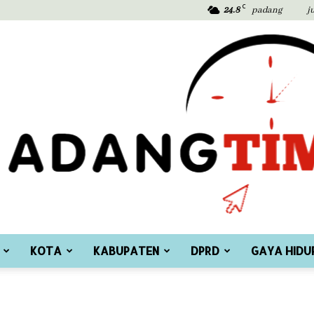
C
24.8
padang
j
KOTA
KABUPATEN
DPRD
GAYA HIDU
Padang