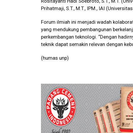
Rositayanti Hadi Soebroto, S.T., M.T. (Univ
Prihatmaji, S.T., M.T., IPM., IAI (Universit
Forum ilmiah ini menjadi wadah kolaborat
yang mendukung pembangunan berkelanju
perkembangan teknologi. “Dengan hadirnya
teknik dapat semakin relevan dengan kebu
(humas unp)