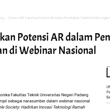
ang
Dosen UNP Paparkan Potensi AR dalam Pendidikan Teknik Ramah Lingkun
Time
an Potensi AR dalam Pen
n di Webinar Nasional
U
Pe
onika Fakultas Teknik Universitas Negeri Padang
Be
 tampil sebagai narasumber dalam webinar nasional
6 
ble Society: Hadirkan Inovasi Teknologi Ramah