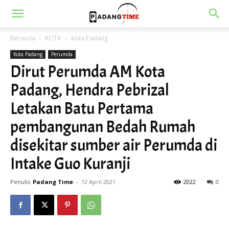
Beranda
KOTA
Kota Padang
Kota Padang
Perumda
Dirut Perumda AM Kota
Padang, Hendra Pebrizal
Letakan Batu Pertama
pembangunan Bedah Rumah
disekitar sumber air Perumda di
Intake Guo Kuranji
Penulis
Padang Time
-
12 April 2021
2022
0