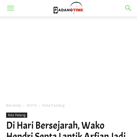
Beranda
KOTA
Kota Padang
Kota Padang
Di Hari Bersejarah, Wako
Hendri Septa Lantik Arfian Jadi