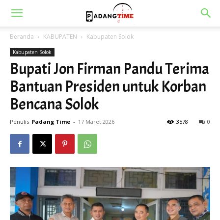
Beranda
KABUPATEN
Kabupaten Solok
Kabupaten Solok
Bupati Jon Firman Pandu Terima
Bantuan Presiden untuk Korban
Bencana Solok
Penulis
Padang Time
-
17 Maret 2026
3578
0