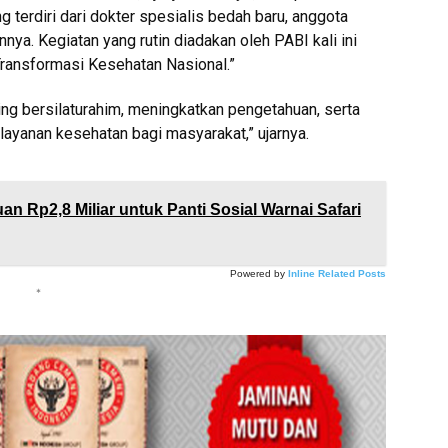
g terdiri dari dokter spesialis bedah baru, anggota
nya. Kegiatan yang rutin diadakan oleh PABI kali ini
ransformasi Kesehatan Nasional.”
aling bersilaturahim, meningkatkan pengetahuan, serta
ayanan kesehatan bagi masyarakat,” ujarnya.
n Rp2,8 Miliar untuk Panti Sosial Warnai Safari
Powered by
Inline Related Posts
*