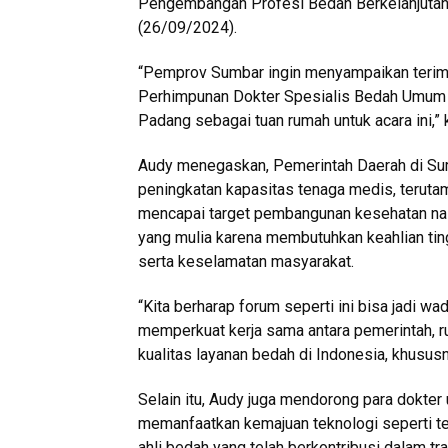
Pengembangan Profesi Bedah Berkelanjutan
(26/09/2024).
“Pemprov Sumbar ingin menyampaikan terima
Perhimpunan Dokter Spesialis Bedah Umum 
Padang sebagai tuan rumah untuk acara ini,”
Audy menegaskan, Pemerintah Daerah di Su
peningkatan kapasitas tenaga medis, terutama
mencapai target pembangunan kesehatan nasi
yang mulia karena membutuhkan keahlian tin
serta keselamatan masyarakat.
“Kita berharap forum seperti ini bisa jadi w
memperkuat kerja sama antara pemerintah, r
kualitas layanan bedah di Indonesia, khusus
Selain itu, Audy juga mendorong para dokt
memanfaatkan kemajuan teknologi seperti te
ahli bedah yang telah berkontribusi dalam t