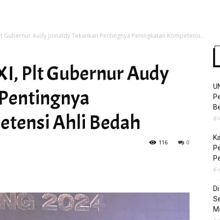
lt Gubernur Audy Joinaldy Tekankan Pentingnya Peningkatan Kompetensi...
Time
I, Plt Gubernur Audy
U
 Pentingnya
Pe
Be
tensi Ahli Bedah
6 
K
116
0
Pe
P
6 
D
S
M