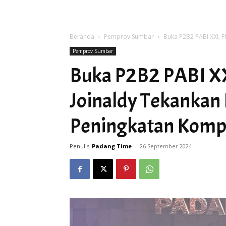
Beranda
Pemprov Sumbar
Buka P2B2 PABI XXI, P
Pemprov Sumbar
Buka P2B2 PABI XX
Joinaldy Tekankan
Peningkatan Kompe
Penulis
Padang Time
-
26 September 2024