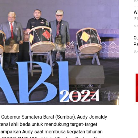
6 
Wa
P
6 
Gu
Pa
5 
) Gubernur Sumatera Barat (Sumbar), Audy Joinaldy
nsi ahli beda untuk mendukung target-target
isampaikan Audy saat membuka kegiatan tahunan