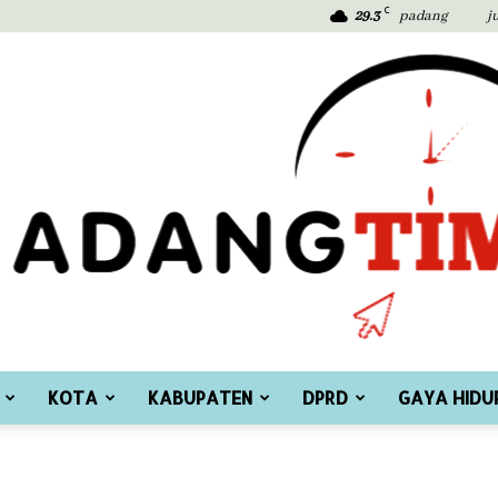
C
29.3
padang
j
KOTA
KABUPATEN
DPRD
GAYA HIDU
Padang