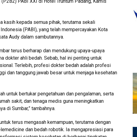
 (P2B2) PABI XXI di Hotel Truntum Padang, Kamis
 kasih kepada semua pihak, terutama sekali
Indonesia (PABI), yang telah mempercayakan Kota
 kata Audy dalam sambutannya.
mbar terus berharap dan mendukung upaya-upaya
 dokter ahli bedah. Sebab, hal ini penting untuk
onal. Terlebih, profesi dokter bedah adalah profesi
ggi dan tanggung jawab besar untuk menjaga kesehatan
adah untuk bertukar pengetahuan dan pengalaman, serta
umah sakit, dan tenaga medis guna meningkatkan
nya di Sumbar,” tambahnya.
er untuk terus mengasah kemampuan, terutama dengan
lemedicine dan bedah robotik. Ia mengapresiasi para
ransformasi sistem kesehatan di berbagai tingkatan