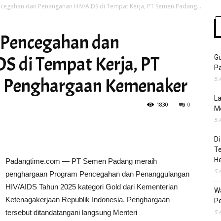
egahan dan Penanganan HIV/AIDS di Tempat Kerja, PT Semen Padang...
 Pencegahan dan
Time
 di Tempat Kerja, PT
Gu
Pa
t Penghargaan Kemenaker
5 
La
1830
0
M
5 
Di
T
H
Padangtime.com —
PT Semen Padang
meraih
5 
penghargaan Program Pencegahan dan Penanggulangan
HIV/AIDS Tahun 2025 kategori Gold dari
Kementerian
Wa
Ketenagakerjaan Republik Indonesia
. Penghargaan
Pe
tersebut ditandatangani langsung Menteri
5 