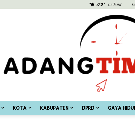
C
27.3
padang
k
KOTA
KABUPATEN
DPRD
GAYA HIDU
Padang