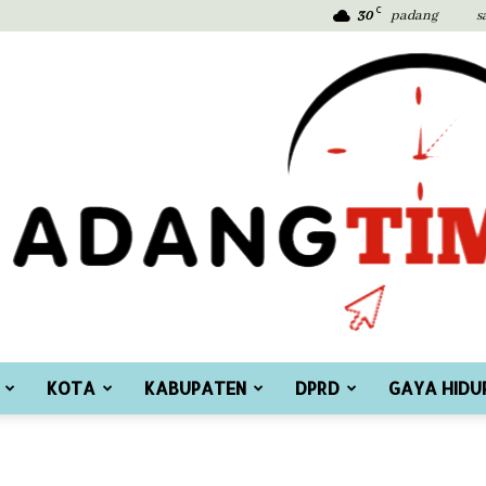
C
30
padang
s
KOTA
KABUPATEN
DPRD
GAYA HIDU
Padang