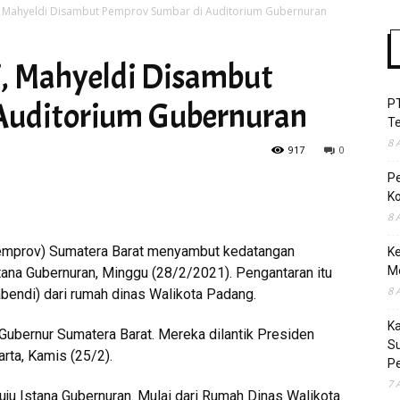
, Mahyeldi Disambut Pemprov Sumbar di Auditorium Gubernuran
, Mahyeldi Disambut
Time
Auditorium Gubernuran
P
T
8 
917
0
P
Ko
8 
emprov) Sumatera Barat menyambut kedatangan
Ke
M
tana Gubernuran, Minggu (28/2/2021). Pengantaran itu
8 
bendi) dari rumah dinas Walikota Padang.
K
 Gubernur Sumatera Barat. Mereka dilantik Presiden
S
rta, Kamis (25/2).
Pe
7 
u Istana Gubernuran. Mulai dari Rumah Dinas Walikota