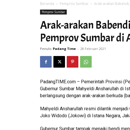
Beranda
Pemprov Sumbar
Arak-arakan Babendi
Pemprov Sumbar
Arak-arakan Babendi
Pemprov Sumbar di 
Penulis
Padang Time
-
28 Februari 2021
PadangTIME.com – Pemerintah Provinsi (P
Gubernur Sumbar Mahyeldi Ansharullah di Is
berlangsung dengan arak-arakan berkuda (ba
Mahyeldi Ansharullah resmi dilantik menjadi
Joko Widodo (Jokowi) di Istana Negara, Jaka
Gubernur Sumbar tampak menaiki bendi menuj