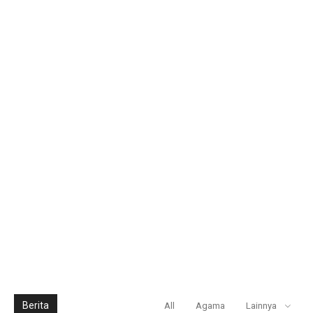
Berita
All
Agama
Lainnya