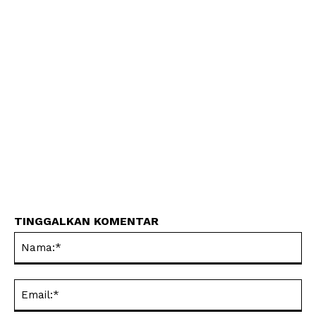
TINGGALKAN KOMENTAR
Na
Ema