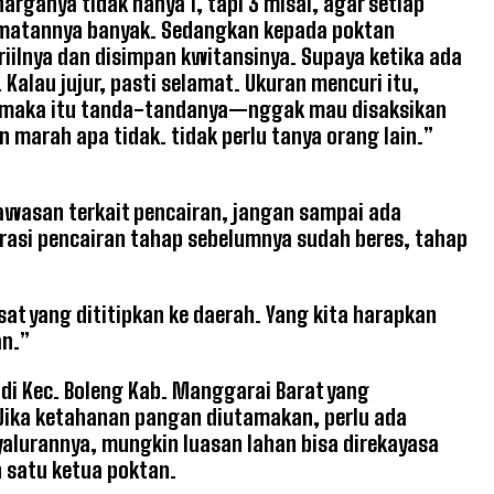
anya tidak hanya 1, tapi 3 misal, agar setiap
amatannya banyak. Sedangkan kepada poktan
 riilnya dan disimpan kwitansinya. Supaya ketika ada
Kalau jujur, pasti selamat. Ukuran mencuri itu,
lu—maka itu tanda-tandanya—nggak mau disaksikan
an marah apa tidak. tidak perlu tanya orang lain.”
gawasan terkait pencairan, jangan sampai ada
trasi pencairan tahap sebelumnya sudah beres, tahap
 yang dititipkan ke daerah. Yang kita harapkan
an.”
i di Kec. Boleng Kab. Manggarai Barat yang
Jika ketahanan pangan diutamakan, perlu ada
yalurannya, mungkin luasan lahan bisa direkayasa
 satu ketua poktan.