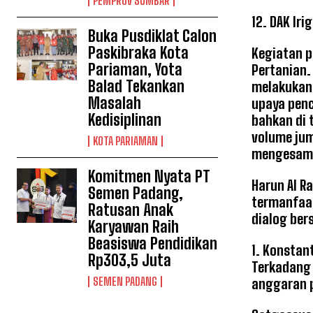
PEMPROV SUMBAR
12. DAK Ir
Buka Pusdiklat Calon
Paskibraka Kota
Kegiatan p
Pariaman, Yota
Pertanian.
Balad Tekankan
melakukan 
Masalah
upaya penc
Kedisiplinan
bahkan di 
volume jum
KOTA PARIAMAN
mengesamp
Komitmen Nyata PT
Harun Al R
Semen Padang,
termanfaat
Ratusan Anak
dialog be
Karyawan Raih
Beasiswa Pendidikan
1. Konstan
Rp303,5 Juta
Terkadang 
SEMEN PADANG
anggaran 