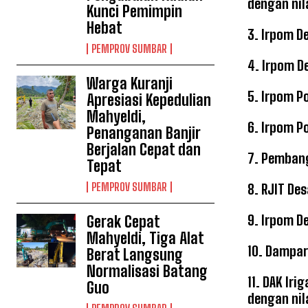
dengan nil
Kunci Pemimpin
Hebat
3. Irpom D
PEMPROV SUMBAR
4. Irpom D
Warga Kuranji
5. Irpom P
Apresiasi Kepedulian
Mahyeldi,
6. Irpom P
Penanganan Banjir
Berjalan Cepat dan
7. Pembang
Tepat
PEMPROV SUMBAR
8. RJIT De
9. Irpom D
Gerak Cepat
Mahyeldi, Tiga Alat
10. Dampar
Berat Langsung
Normalisasi Batang
11. DAK Ir
Guo
dengan nil