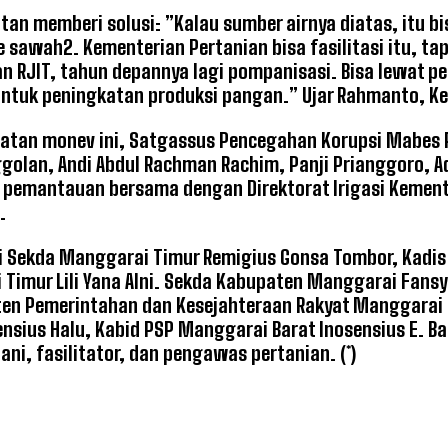
tan memberi solusi: ”Kalau sumber airnya diatas, itu bi
ke sawah2. Kementerian Pertanian bisa fasilitasi itu, t
n RJIT, tahun depannya lagi pompanisasi. Bisa lewat pe
ntuk peningkatan produksi pangan.” Ujar Rahmanto, Ke
atan monev ini, Satgassus Pencegahan Korupsi Mabes PO
golan, Andi Abdul Rachman Rachim, Panji Prianggoro, A
pemantauan bersama dengan Direktorat Irigasi Kement
.
 Sekda Manggarai Timur Remigius Gonsa Tombor, Kadis 
Timur Lili Yana Alni. Sekda Kabupaten Manggarai Fans
ten Pemerintahan dan Kesejahteraan Rakyat Manggarai 
ensius Halu, Kabid PSP Manggarai Barat Inosensius E. Ba
ani, fasilitator, dan pengawas pertanian. (*)