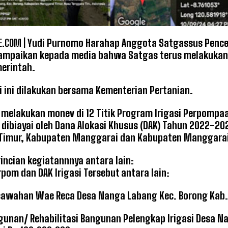
.COM |
Yudi Purnomo Harahap Anggota Satgassus Pence
ampaikan kepada media bahwa Satgas terus melakukan 
erintah.
i ini dilakukan bersama Kementerian Pertanian.
melakukan monev di 12 Titik Program Irigasi Perpompaan 
g dibiayai oleh Dana Alokasi Khusus (DAK) Tahun 2022-20
imur, Kabupaten Manggarai dan Kabupaten Manggarai B
incian kegiatannnya antara lain:
rpom dan DAK Irigasi Tersebut antara lain:
rsawahan Wae Reca Desa Nanga Labang Kec. Borong Kab.
unan/ Rehabilitasi Bangunan Pelengkap Irigasi Desa N