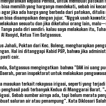
menyarankan kepada Pemda, untuk membuat patokan harg
bisa memilih yang harganya mendekati, sebab ini kec
 agar jika ada harga yang berbeda dari patokan, ditulis
n bisa disampaikan dengan jujur. ”Nggak usah kawatir. 
melakukan sesuatu dan jika diketahui orang lain, ma
. Tanya pada diri sendiri: kalau saya melakukan itu, Tuh
 Al Rasyid, Ketua Tim Satgassus.
ius Jahali, Poktan dari Kec. Boleng, mengharapkan pen
gan. Hal ini ditanggapi Kabid PSP, bahwa jika adminis
pasti cair.
da, Satgassus mengingatkan bahwa ”DAK ini uang pusat
 Daerah, peran inspektorat untuk melakukan pengawas
da masukan terkait rekayasa irigasi, seperti yang terjad
penghasil padi terbanyak Kedua di Manggarai Barat. ”
rigasi. Sebab sumber airnya ada, tapi belum merata pen
uat saluran air atau penampung”. Kata Diklosari Salah