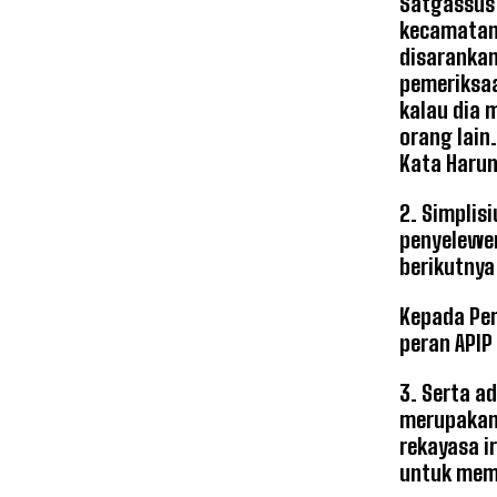
Satgassus 
kecamatan 
disarankan
pemeriksaa
kalau dia 
orang lain
Kata Harun
2. Simplis
penyelewen
berikutnya 
Kepada Pem
peran APIP
3. Serta a
merupakan 
rekayasa i
untuk memb