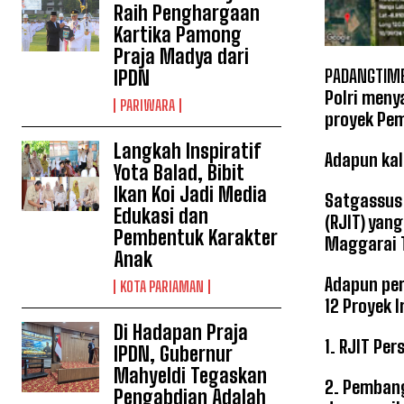
Raih Penghargaan
Kartika Pamong
Praja Madya dari
PADANGTIME
IPDN
Polri meny
PARIWARA
proyek Pem
Langkah Inspiratif
Adapun kal
Yota Balad, Bibit
Ikan Koi Jadi Media
Satgassus 
Edukasi dan
(RJIT) yan
Pembentuk Karakter
Maggarai T
Anak
Adapun per
KOTA PARIAMAN
12 Proyek I
Di Hadapan Praja
1. RJIT Pe
IPDN, Gubernur
Mahyeldi Tegaskan
2. Pembang
Pengabdian Adalah