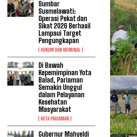
Sumbar
Susmelawati:
Operasi Pekat dan
Sikat 2026 Berhasil
Lampaui Target
Pengungkapan
HUKUM DAN KRIMINAL
Di Bawah
Kepemimpinan Yota
Balad, Pariaman
Semakin Unggul
dalam Pelayanan
Kesehatan
Masyarakat
KOTA PARIAMAN
Gubernur Mahyeldi