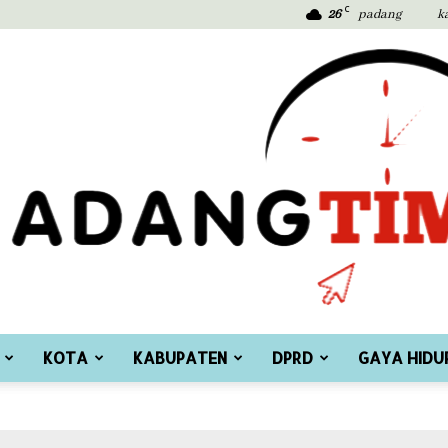
C
26
padang
k
KOTA
KABUPATEN
DPRD
GAYA HIDU
Padang