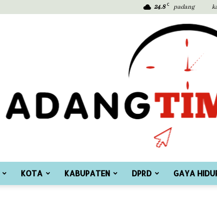
C
24.8
padang
k
KOTA
KABUPATEN
DPRD
GAYA HIDU
Padang