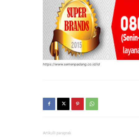
https://www.semenpadang.co.id/id
Artikulli paraprak