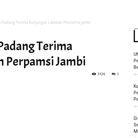
 Padang Terima Kunjungan Lawatan Perpamsi Jambi
Time
Padang Terima
U
n Perpamsi Jambi
Pe
Be
3126
0
6 
K
Pe
P
6 
D
S
M