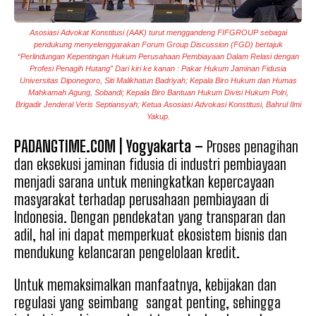
Asosiasi Advokat Konstitusi (AAK) turut menggandeng FIFGROUP sebagai
pendukung menyelenggarakan Forum Group Discussion (FGD) bertajuk
“Perlindungan Kepentingan Hukum Perusahaan Pembiayaan Dalam Relasi dengan
Profesi Penagih Hutang” Dari kiri ke kanan : Pakar Hukum Jaminan Fidusia
Universitas Diponegoro, Siti Malikhatun Badriyah; Kepala Biro Hukum dan Humas
Mahkamah Agung, Sobandi; Kepala Biro Bantuan Hukum Divisi Hukum Polri,
Brigadir Jenderal Veris Septiansyah; Ketua Asosiasi Advokasi Konstitusi, Bahrul Ilmi
Yakup.
PADANGTIME.COM | Yogyakarta –
Proses penagihan
dan eksekusi jaminan fidusia di industri pembiayaan
menjadi sarana untuk meningkatkan kepercayaan
masyarakat terhadap perusahaan pembiayaan di
Indonesia. Dengan pendekatan yang transparan dan
adil, hal ini dapat memperkuat ekosistem bisnis dan
mendukung kelancaran pengelolaan kredit.
Untuk memaksimalkan manfaatnya, kebijakan dan
regulasi yang seimbang sangat penting, sehingga