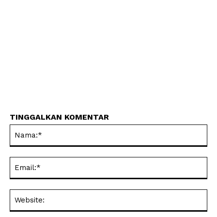
TINGGALKAN KOMENTAR
Na
Ema
Web