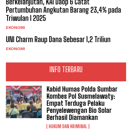
Berkelanjutan, KAI Daop 6 Catat
Pertumbuhan Angkutan Barang 23,4% pada
Triwulan I 2025
EKONOMI
UNI Charm Raup Dana Sebesar 1,2 Triliun
EKONOMI
INFO TERBARU
Kabid Humas Polda Sumbar
Kombes Pol Susmelawaty:
Empat Terduga Pelaku
Penyelewengan Bio Solar
Berhasil Diamankan
HUKUM DAN KRIMINAL