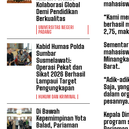
mahasiswa
Kolaborasi Global
Demi Pendidikan
“Kami men
Berkualitas
berhasil 
UNIVERSITAS NEGERI
2,75, mak
PADANG
Sementara
Kabid Humas Polda
mahasiswa
Sumbar
Minangkab
Susmelawati:
Barat.
Operasi Pekat dan
Sikat 2026 Berhasil
“Adik-adi
Lampaui Target
Saja, yang
Pengungkapan
dalam org
HUKUM DAN KRIMINAL
pesannya
Di Bawah
Kepala Di
Kepemimpinan Yota
program s
Balad, Pariaman
Pariaman 