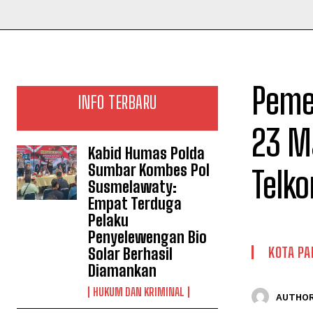
Peme
INFO TERBARU
23 M
Kabid Humas Polda
Sumbar Kombes Pol
Telko
Susmelawaty:
Empat Terduga
Pelaku
Penyelewengan Bio
KOTA P
Solar Berhasil
Diamankan
HUKUM DAN KRIMINAL
AUTHOR