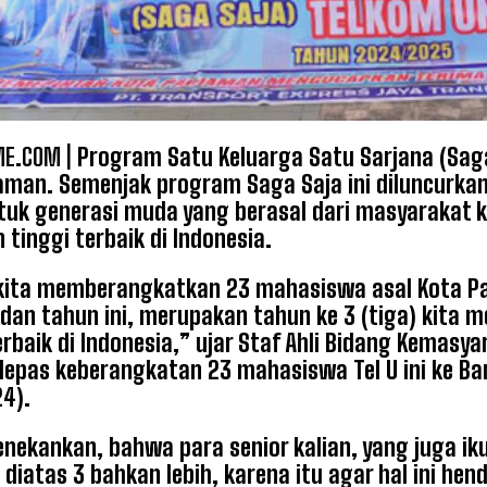
E.COM |
Program Satu Keluarga Satu Sarjana (Sa
aman. Semenjak program Saga Saja ini diluncurka
ntuk generasi muda yang berasal dari masyarakat
 tinggi terbaik di Indonesia.
, kita memberangkatkan 23 mahasiswa asal Kota Par
dan tahun ini, merupakan tahun ke 3 (tiga) kita m
rbaik di Indonesia,” ujar Staf Ahli Bidang Kemasy
lepas keberangkatan 23 mahasiswa Tel U ini ke Ban
4).
enekankan, bahwa para senior kalian, yang juga iku
 diatas 3 bahkan lebih, karena itu agar hal ini he