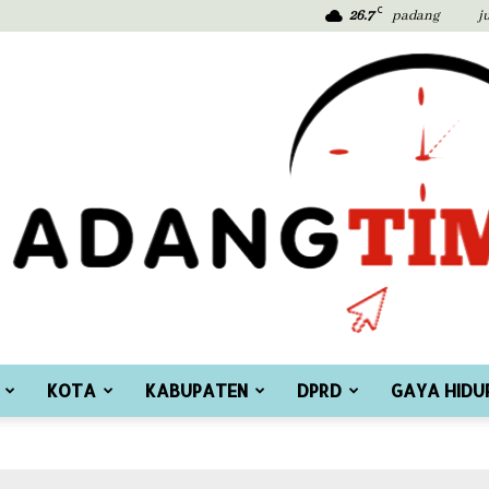
C
26.7
padang
j
KOTA
KABUPATEN
DPRD
GAYA HIDU
Padang