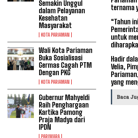
Semakin Unggul
ternama y
dalam Pelayanan
Kesehatan
“Tahun in
Masyarakat
Pemerinta
KOTA PARIAMAN
untuk me
diharapka
Wali Kota Pariaman
Buka Sosialisasi
Hadir dal
Germas Cagah PTM
Velia, Pi
Dengan PKG
Pariaman,
yang meng
KOTA PARIAMAN
Gubernur Mahyeldi
Baca Ju
Raih Penghargaan
Kartika Pamong
Praja Madya dari
IPDN
PARIWARA