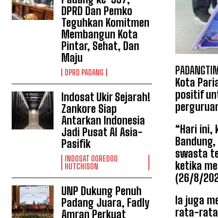
DPRD Dan Pemko
Teguhkan Komitmen
Membangun Kota
Pintar, Sehat, Dan
Maju
PADANGTIM
DPRD PADANG
Kota Pari
positif u
Indosat Ukir Sejarah!
perguruan
Zankore Siap
Antarkan Indonesia
“Hari ini
Jadi Pusat AI Asia-
Bandung, 
Pasifik
swasta te
INDOSAT OOREDOO
ketika me
HUTCHISON
(26/8/202
UNP Dukung Penuh
Ia juga m
Padang Juara, Fadly
rata-rata
Amran Perkuat