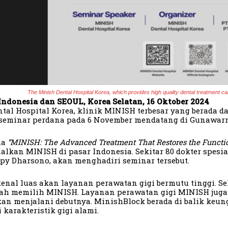
The Minish Dental Hospital Korea, which provides high quality dental treatment call
ndonesia dan SEOUL, Korea Selatan, 16 Oktober 2024
tal Hospital Korea, klinik MINISH terbesar yang berada 
seminar perdana pada 6 November mendatang di Gunawarma
ma
“MINISH: The Advanced Treatment That Restores the Functio
lkan MINISH di pasar Indonesia. Sekitar 80 dokter spesia
py Dharsono, akan menghadiri seminar tersebut.
enal luas akan layanan perawatan gigi bermutu tinggi. Se
lah memilih MINISH. Layanan perawatan gigi MINISH juga
an menjalani debutnya. MinishBlock berada di balik keu
karakteristik gigi alami.