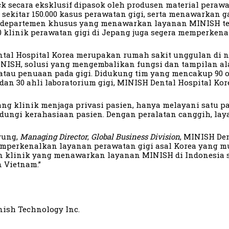
 secara eksklusif dipasok oleh produsen material perawat
sekitar 150.000 kasus perawatan gigi, serta menawarkan 
h departemen khusus yang menawarkan layanan MINISH tela
0 klinik perawatan gigi di Jepang juga segera memperken
tal Hospital Korea merupakan rumah sakit unggulan di n
NISH, solusi yang mengembalikan fungsi dan tampilan alam
atau penuaan pada gigi. Didukung tim yang mencakup 90 ora
dan 30 ahli laboratorium gigi, MINISH Dental Hospital Ko
ang klinik menjaga privasi pasien, hanya melayani satu 
dungi kerahasiaan pasien. Dengan peralatan canggih, lay
yung,
Managing Director
,
Global Business Division
, MINISH Den
mperkenalkan layanan perawatan gigi asal Korea yang mut
klinik yang menawarkan layanan MINISH di Indonesia se
 Vietnam.”
nish Technology Inc.