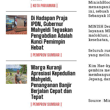
MinishBlock
KOTA PARIAMAN
menangani 
ini, sebua
Sebanyak 1
Di Hadapan Praja
IPDN, Gubernur
MINISH Den
Mahyeldi Tegaskan
layanan MI
Pengabdian Adalah
maloklusi, 
kesehatan, 
Kunci Pemimpin
Hebat
Seluruh ru
yang melin
PEMPROV SUMBAR
Kim Hae-k
Warga Kuranji
gembira me
Apresiasi Kepedulian
membangun 
Mahyeldi,
Jepang, dan
Penanganan Banjir
Berjalan Cepat dan
Tepat
Source : Mi
PEMPROV SUMBAR