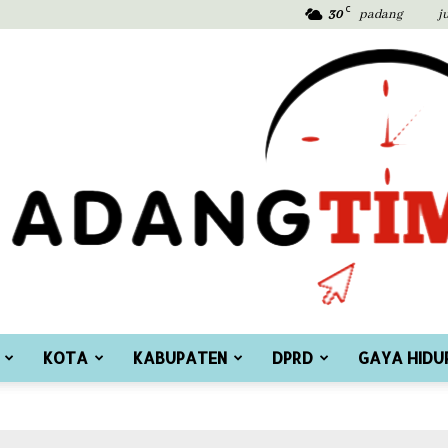
C
30
padang
j
KOTA
KABUPATEN
DPRD
GAYA HIDU
Padang