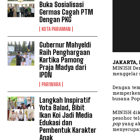
Buka Sosialisasi
Germas Cagah PTM
Dengan PKG
KOTA PARIAMAN
Gubernur Mahyeldi
Raih Penghargaan
Kartika Pamong
JAKARTA, I
Praja Madya dari
MINISH Den
menggelar 
IPDN
PARIWARA
Dengan te
memperkena
busana Pop
Langkah Inspiratif
Yota Balad, Bibit
MINISH dik
Ikan Koi Jadi Media
pesohor te
Edukasi dan
pop
yang ak
Pembentuk Karakter
menyerupai 
Anak