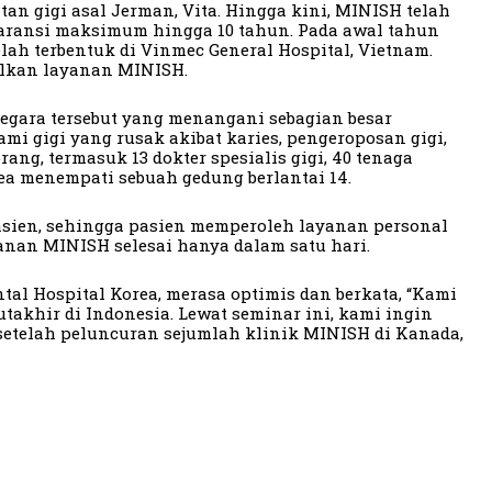
an gigi asal Jerman, Vita. Hingga kini, MINISH telah
garansi maksimum hingga 10 tahun. Pada awal tahun
h terbentuk di Vinmec General Hospital, Vietnam.
alkan layanan MINISH.
egara tersebut yang menangani sebagian besar
i gigi yang rusak akibat karies, pengeroposan gigi,
ng, termasuk 13 dokter spesialis gigi, 40 tenaga
rea menempati sebuah gedung berlantai 14.
pasien, sehingga pasien memperoleh layanan personal
anan MINISH selesai hanya dalam satu hari.
tal Hospital Korea, merasa optimis dan berkata, “Kami
akhir di Indonesia. Lewat seminar ini, kami ingin
telah peluncuran sejumlah klinik MINISH di Kanada,