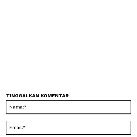
TINGGALKAN KOMENTAR
Na
Ema