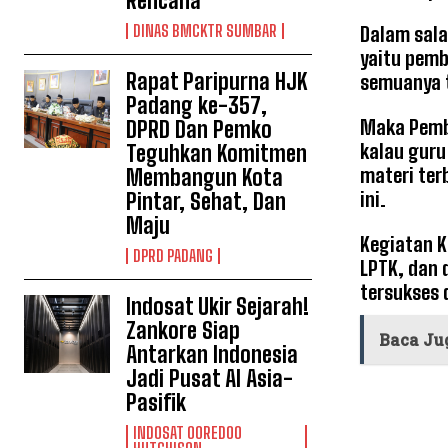
Rencana
DINAS BMCKTR SUMBAR
Dalam sala
yaitu pemb
Rapat Paripurna HJK
semuanya 
Padang ke-357,
Maka Pembe
DPRD Dan Pemko
kalau guru
Teguhkan Komitmen
materi ter
Membangun Kota
ini.
Pintar, Sehat, Dan
Maju
Kegiatan K
DPRD PADANG
LPTK, dan 
tersukses 
Indosat Ukir Sejarah!
Zankore Siap
Baca Ju
Antarkan Indonesia
Jadi Pusat AI Asia-
Pasifik
INDOSAT OOREDOO