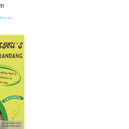
um
inic.id