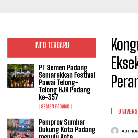
Kongr
INFO TERBARU
Ekse
PT Semen Padang
Semarakkan Festival
Pera
Pawai Telong-
Telong HJK Padang
ke-357
SEMEN PADANG
UNIVERS
Pemprov Sumbar
Dukung Kota Padang
AUTHOR
menuju Kota