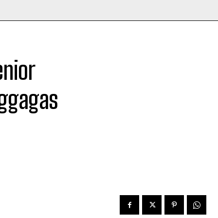
enior
nggagas