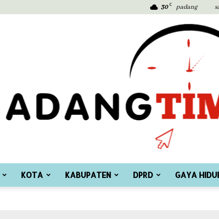
C
30
padang
s
KOTA
KABUPATEN
DPRD
GAYA HIDU
Padang