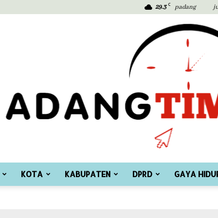
C
29.3
padang
j
KOTA
KABUPATEN
DPRD
GAYA HIDU
Padang