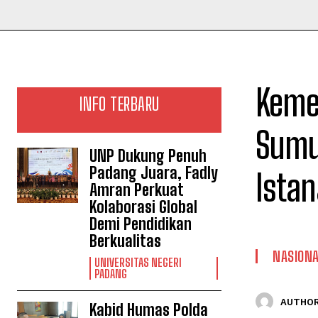
Keme
INFO TERBARU
Sumu
UNP Dukung Penuh
Padang Juara, Fadly
Ista
Amran Perkuat
Kolaborasi Global
Demi Pendidikan
Berkualitas
NASION
UNIVERSITAS NEGERI
PADANG
AUTHOR
Kabid Humas Polda