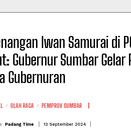
Time
nangan Iwan Samurai di P
t: Gubernur Sumbar Gelar R
na Gubernuran
AL
OLAH RAGA
PEMPROV SUMBAR
Padang Time
13 September 2024
: