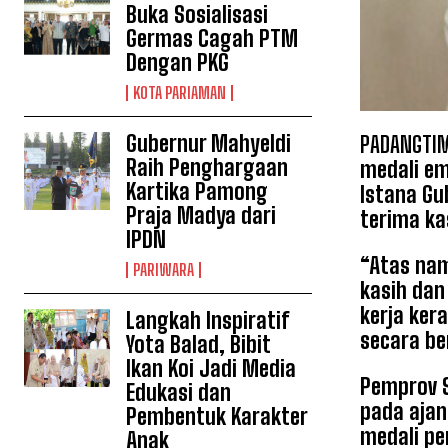
Buka Sosialisasi
Germas Cagah PTM
Dengan PKG
KOTA PARIAMAN
Gubernur Mahyeldi
PADANGTIM
Raih Penghargaan
medali em
Kartika Pamong
Istana G
Praja Madya dari
terima ka
IPDN
“Atas nam
PARIWARA
kasih dan
kerja ker
Langkah Inspiratif
secara be
Yota Balad, Bibit
Ikan Koi Jadi Media
Pemprov S
Edukasi dan
pada ajan
Pembentuk Karakter
medali pe
Anak