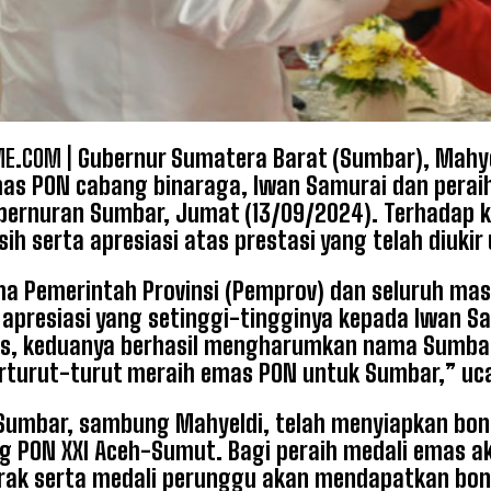
E.COM |
Gubernur Sumatera Barat (Sumbar), Mahye
as PON cabang binaraga, Iwan Samurai dan peraih
ubernuran Sumbar, Jumat (13/09/2024). Terhadap
sih serta apresiasi atas prestasi yang telah diuki
a Pemerintah Provinsi (Pemprov) dan seluruh ma
 apresiasi yang setinggi-tingginya kepada Iwan Sa
as, keduanya berhasil mengharumkan nama Sumbar
rturut-turut meraih emas PON untuk Sumbar,” uc
umbar, sambung Mahyeldi, telah menyiapkan bonus
g PON XXI Aceh-Sumut. Bagi peraih medali emas 
rak serta medali perunggu akan mendapatkan bo