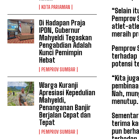
KOTA PARIAMAN
“Selain i
Pemprov S
Di Hadapan Praja
atlet-atl
IPDN, Gubernur
meraih pre
Mahyeldi Tegaskan
Pengabdian Adalah
Pemprov 
Kunci Pemimpin
terhadap 
Hebat
potensi t
PEMPROV SUMBAR
“Kita jug
Warga Kuranji
pembinaan
Apresiasi Kepedulian
Nah, mung
Mahyeldi,
menutup.
Penanganan Banjir
Berjalan Cepat dan
Sementara
Tepat
terima ka
pun berha
PEMPROV SUMBAR
terhadap 