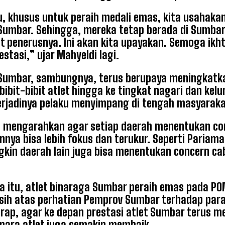
tu, khusus untuk peraih medali emas, kita usahaka
umbar. Sehingga, mereka tetap berada di Sumba
et penerusnya. Ini akan kita upayakan. Semoga ikh
stasi,” ujar Mahyeldi lagi.
Sumbar, sambungnya, terus berupaya meningkatka
bibit-bibit atlet hingga ke tingkat nagari dan ke
erjadinya pelaku menyimpang di tengah masyaraka
a mengarahkan agar setiap daerah menentukan c
nya bisa lebih fokus dan terukur. Seperti Pariaman
kin daerah lain juga bisa menentukan concern c
 itu, atlet binaraga Sumbar peraih emas pada P
sih atas perhatian Pemprov Sumbar terhadap para 
rap, agar ke depan prestasi atlet Sumbar terus me
para atlet juga semakin membaik.