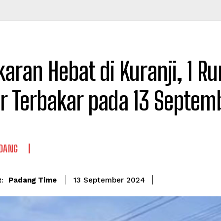
Time
aran Hebat di Kuranji, 1 R
r Terbakar pada 13 Septem
DANG
Padang Time
13 September 2024
: