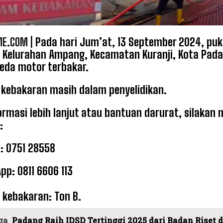
E.COM |
Pada hari Jum’at, 13 September 2024, puku
 Kelurahan Ampang, Kecamatan Kuranji, Kota Pad
peda motor terbakar.
kebakaran masih dalam penyelidikan.
ormasi lebih lanjut atau bantuan darurat, silak
:
: 0751 28558
p: 0811 6606 113
a kebakaran: Ton B.
ga
Padang Raih IDSD Tertinggi 2025 dari Badan Riset 