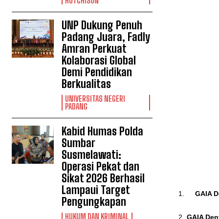
HUTCHISON
UNP Dukung Penuh
Padang Juara, Fadly
Amran Perkuat
Kolaborasi Global
Demi Pendidikan
Berkualitas
UNIVERSITAS NEGERI
PADANG
Kabid Humas Polda
Sumbar
Susmelawati:
Operasi Pekat dan
Sikat 2026 Berhasil
Lampaui Target
GAIA De
Pengungkapan
HUKUM DAN KRIMINAL
GAIA Dent