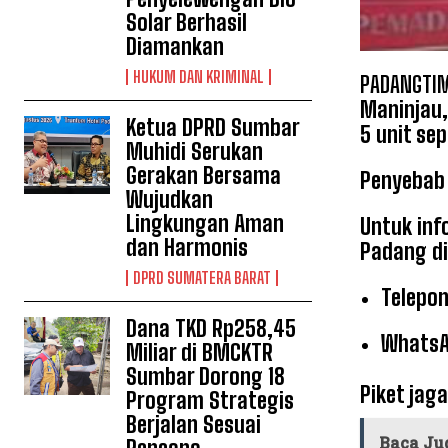
Solar Berhasil
Diamankan
HUKUM DAN KRIMINAL
PADANGTIM
Maninjau,
Ketua DPRD Sumbar
5 unit se
Muhidi Serukan
Gerakan Bersama
Penyebab 
Wujudkan
Lingkungan Aman
Untuk inf
dan Harmonis
Padang di
DPRD SUMATERA BARAT
Telepon
Dana TKD Rp258,45
WhatsAp
Miliar di BMCKTR
Sumbar Dorong 18
Piket jag
Program Strategis
Berjalan Sesuai
Baca Ju