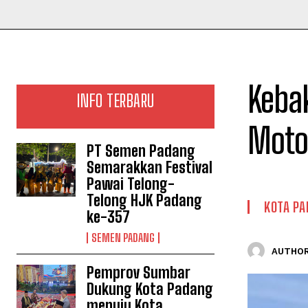
Kebak
INFO TERBARU
Moto
PT Semen Padang
Semarakkan Festival
Pawai Telong-
Telong HJK Padang
KOTA PA
ke-357
SEMEN PADANG
AUTHOR
Pemprov Sumbar
Dukung Kota Padang
menuju Kota