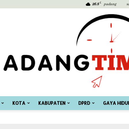
C
26.8
padang
s
KOTA
KABUPATEN
DPRD
GAYA HIDU
Padang