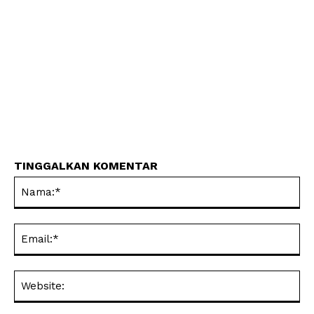
TINGGALKAN KOMENTAR
Na
Ema
Web