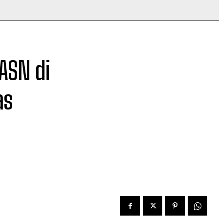
ASN di
as