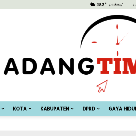
C
25.3
padang
j
KOTA
KABUPATEN
DPRD
GAYA HIDU
Padang