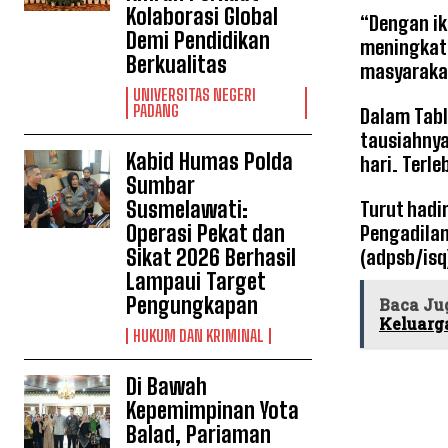
Kolaborasi Global
“Dengan ik
Demi Pendidikan
meningkatk
Berkualitas
masyarakat
UNIVERSITAS NEGERI
PADANG
Dalam Tabl
tausiahnya
Kabid Humas Polda
hari. Terl
Sumbar
Susmelawati:
Turut hadi
Operasi Pekat dan
Pengadilan
Sikat 2026 Berhasil
(adpsb/isq
Lampaui Target
Pengungkapan
Baca Ju
Keluarga
HUKUM DAN KRIMINAL
Di Bawah
Kepemimpinan Yota
Balad, Pariaman