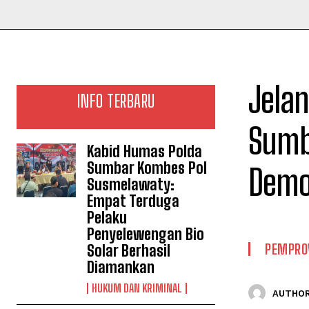
Jelan
INFO TERBARU
Sumba
Kabid Humas Polda
Sumbar Kombes Pol
Demo
Susmelawaty:
Empat Terduga
Pelaku
Penyelewengan Bio
PEMPRO
Solar Berhasil
Diamankan
HUKUM DAN KRIMINAL
AUTHOR