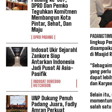
DPRD Dan Pemko
Teguhkan Komitmen
Membangun Kota
Pintar, Sehat, Dan
Maju
PADANGTIME
DPRD PADANG
lingkup Pe
disampaika
Indosat Ukir Sejarah!
di Masjid 
Zankore Siap
Antarkan Indonesia
“Sebagaima
Jadi Pusat AI Asia-
yang perlu
Pasifik
dapat lebi
INDOSAT OOREDOO
dan Karyaw
HUTCHISON
Selain itu
UNP Dukung Penuh
momentum p
Padang Juara, Fadly
salah satu
Amran Perkuat