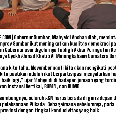
.COM |
Gubernur Sumbar, Mahyeldi Ansharullah, meminta
mprov Sumbar ikut meningkatkan kualitas demokrasi p
n Gubernur usai digelarnya Tabligh Akbar Peringatan K
Raya Syekh Ahmad Khatib Al Minangkabawi Sumatera Bar
na kita tahu, November nanti kita akan mengikuti pest
 kita pastikan adalah ikut berpartisipasi menyalurkan ha
h baik lagi,” ujar Mahyeldi di hadapan jemaah yang terd
an Instansi Vertikal, BUMN, dan BUMD.
, sambungnya, seluruh ASN harus berada di garis depan
elaksanaan Pilkada. Sebagaimana sebelumnya, pada pe
 provinsi dengan tingkat kondusivitas yang baik.