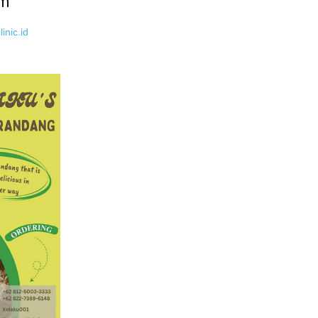
um
inic.id