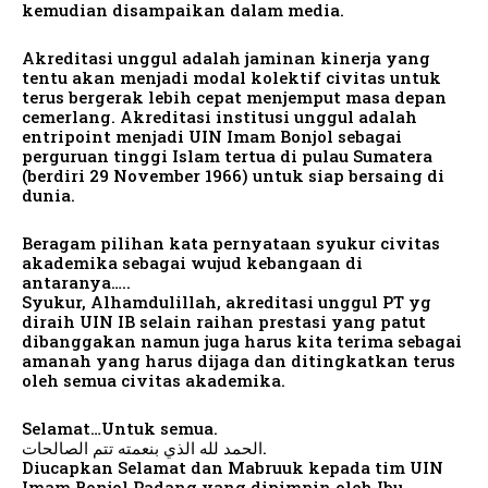
kemudian disampaikan dalam media.
Akreditasi unggul adalah jaminan kinerja yang
tentu akan menjadi modal kolektif civitas untuk
terus bergerak lebih cepat menjemput masa depan
cemerlang. Akreditasi institusi unggul adalah
entripoint menjadi UIN Imam Bonjol sebagai
perguruan tinggi Islam tertua di pulau Sumatera
(berdiri 29 November 1966) untuk siap bersaing di
dunia.
Beragam pilihan kata pernyataan syukur civitas
akademika sebagai wujud kebangaan di
antaranya…..
Syukur, Alhamdulillah, akreditasi unggul PT yg
diraih UIN IB selain raihan prestasi yang patut
dibanggakan namun juga harus kita terima sebagai
amanah yang harus dijaga dan ditingkatkan terus
oleh semua civitas akademika.
Selamat…Untuk semua.
الحمد لله الذي بنعمته تتم الصالحات.
Diucapkan Selamat dan Mabruuk kepada tim UIN
Imam Bonjol Padang yang dipimpin oleh Ibu