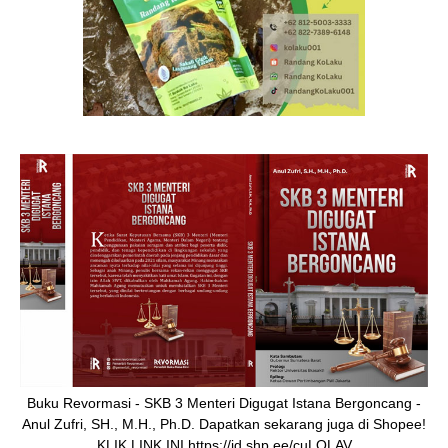
Buku Revormasi - SKB 3 Menteri Digugat Istana Bergoncang -
Anul Zufri, SH., M.H., Ph.D. Dapatkan sekarang juga di Shopee!
KLIK LINK INI https://id.shp.ee/cuLQLAV