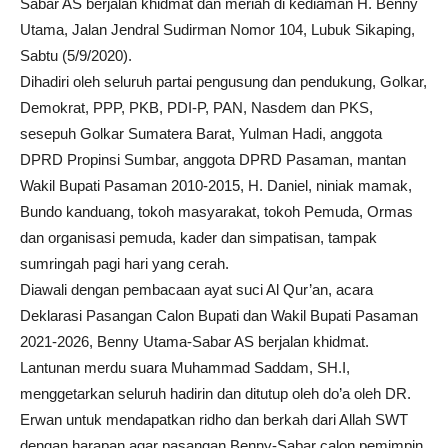
Sabar AS berjalan khidmat dan meriah di kediaman H. Benny
Utama, Jalan Jendral Sudirman Nomor 104, Lubuk Sikaping,
Sabtu (5/9/2020).
Dihadiri oleh seluruh partai pengusung dan pendukung, Golkar,
Demokrat, PPP, PKB, PDI-P, PAN, Nasdem dan PKS,
sesepuh Golkar Sumatera Barat, Yulman Hadi, anggota
DPRD Propinsi Sumbar, anggota DPRD Pasaman, mantan
Wakil Bupati Pasaman 2010-2015, H. Daniel, niniak mamak,
Bundo kanduang, tokoh masyarakat, tokoh Pemuda, Ormas
dan organisasi pemuda, kader dan simpatisan, tampak
sumringah pagi hari yang cerah.
Diawali dengan pembacaan ayat suci Al Qur’an, acara
Deklarasi Pasangan Calon Bupati dan Wakil Bupati Pasaman
2021-2026, Benny Utama-Sabar AS berjalan khidmat.
Lantunan merdu suara Muhammad Saddam, SH.I,
menggetarkan seluruh hadirin dan ditutup oleh do’a oleh DR.
Erwan untuk mendapatkan ridho dan berkah dari Allah SWT
dengan harapan agar pasangan Benny-Sabar calon pemimpin