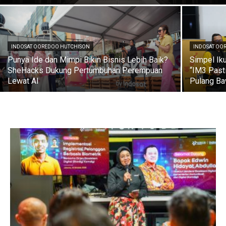
INDOSAT OOREDOO HUTCHISON
INDOSAT OO
Punya Ide dan Mimpi Bikin Bisnis Lebih Baik?
Simpel Ik
SheHacks Dukung Pertumbuhan Perempuan
“IM3 Past
Lewat AI
Pulang Ba