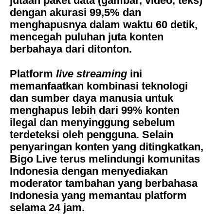
jutaan paket data (gambar, video, teks)
dengan akurasi 99,5% dan
menghapusnya dalam waktu 60 detik,
mencegah puluhan juta konten
berbahaya dari ditonton.
Platform
live streaming
ini
memanfaatkan kombinasi teknologi
dan sumber daya manusia untuk
menghapus lebih dari 99% konten
ilegal dan menyinggung sebelum
terdeteksi oleh pengguna. Selain
penyaringan konten yang ditingkatkan,
Bigo Live terus melindungi komunitas
Indonesia dengan menyediakan
moderator tambahan yang berbahasa
Indonesia yang memantau platform
selama 24 jam.