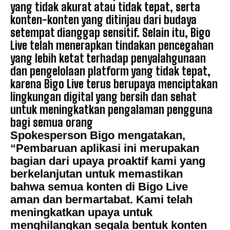
yang tidak akurat atau tidak tepat, serta
konten-konten yang ditinjau dari budaya
setempat dianggap sensitif. Selain itu, Bigo
Live telah menerapkan tindakan pencegahan
yang lebih ketat terhadap penyalahgunaan
dan pengelolaan platform yang tidak tepat,
karena Bigo Live terus berupaya menciptakan
lingkungan digital yang bersih dan sehat
untuk meningkatkan pengalaman pengguna
bagi semua orang
Spokesperson Bigo mengatakan,
“Pembaruan aplikasi ini merupakan
bagian dari upaya proaktif kami yang
berkelanjutan untuk memastikan
bahwa semua konten di Bigo Live
aman dan bermartabat. Kami telah
meningkatkan upaya untuk
menghilangkan segala bentuk konten