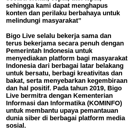
sehingga kami dapat menghapus
konten dan perilaku berbahaya untuk
melindungi masyarakat”
Bigo Live selalu bekerja sama dan
terus bekerjama secara penuh dengan
Pemerintah Indonesia untuk
menyediakan platform bagi masyarakat
Indonesia dari berbagai latar belakang
untuk bersatu, berbagi kreativitas dan
bakat, serta menyebarkan kegembiraan
dan hal positif. Pada tahun 2019, Bigo
Live bermitra dengan Kementerian
Informasi dan Informatika (KOMINFO)
untuk membantu upaya pemantauan
dunia siber di berbagai platform media
sosial.