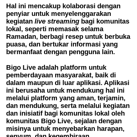
Hal ini mencakup kolaborasi dengan
penyiar untuk menyelenggarakan
kegiatan
live streaming
bagi komunitas
lokal, seperti memasak selama
Ramadan, berbagi resep untuk berbuka
puasa, dan bertukar informasi yang
bermanfaat dengan pengguna lain.
Bigo Live adalah platform untuk
pemberdayaan masyarakat, baik di
dalam maupun di luar aplikasi. Aplikasi
ini berusaha untuk mendukung hal ini
melalui platform yang aman, terjamin,
dan mendukung, serta melalui kegiatan
dan inisiatif bagi komunitas lokal oleh
komunitas Bigo Live, sejalan dengan
misinya untuk menyebarkan harapan,
senyum, dan kegembiraan.