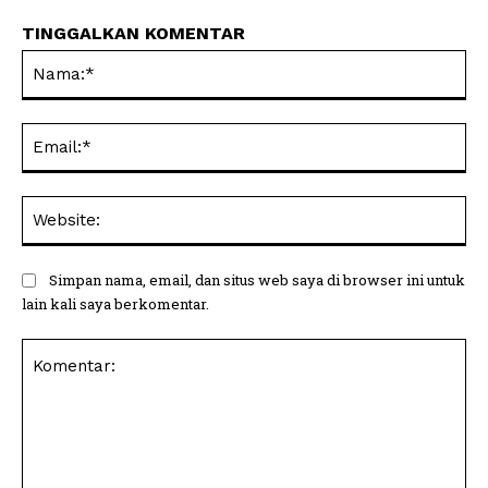
TINGGALKAN KOMENTAR
Na
Ema
Web
Simpan nama, email, dan situs web saya di browser ini untuk
lain kali saya berkomentar.