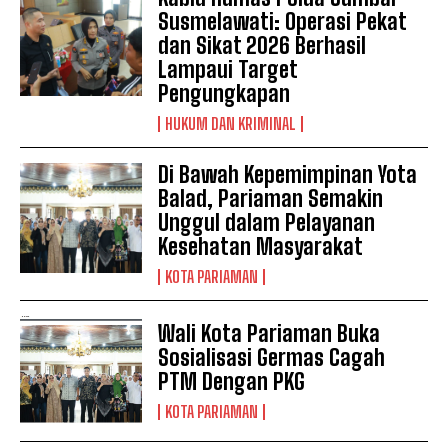
Susmelawati: Operasi Pekat
dan Sikat 2026 Berhasil
Lampaui Target
Pengungkapan
HUKUM DAN KRIMINAL
Di Bawah Kepemimpinan Yota
Balad, Pariaman Semakin
Unggul dalam Pelayanan
Kesehatan Masyarakat
KOTA PARIAMAN
Wali Kota Pariaman Buka
Sosialisasi Germas Cagah
PTM Dengan PKG
KOTA PARIAMAN