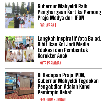
Gubernur Mahyeldi Raih
Penghargaan Kartika Pamong
Praja Madya dari IPDN
PARIWARA
Langkah Inspiratif Yota Balad,
Bibit Ikan Koi Jadi Media
Edukasi dan Pembentuk
Karakter Anak
KOTA PARIAMAN
Di Hadapan Praja IPDN,
Gubernur Mahyeldi Tegaskan
Pengabdian Adalah Kunci
Pemimpin Hebat
PEMPROV SUMBAR