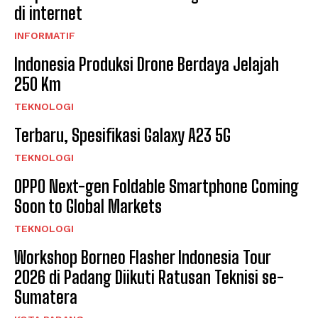
di internet
INFORMATIF
Indonesia Produksi Drone Berdaya Jelajah
250 Km
TEKNOLOGI
Terbaru, Spesifikasi Galaxy A23 5G
TEKNOLOGI
OPPO Next-gen Foldable Smartphone Coming
Soon to Global Markets
TEKNOLOGI
Workshop Borneo Flasher Indonesia Tour
2026 di Padang Diikuti Ratusan Teknisi se-
Sumatera