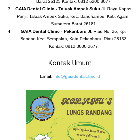
Barat 25123 Kontak: 0812 6200 8077
GAIA Dental Clinic - Taluak Ampek Suku
Jl. Raya Kapas
Panji, Taluak Ampek Suku, Kec. Banuhampu, Kab. Agam,
Sumatera Barat 26181
GAIA Dental Clinic - Pekanbaru
Jl. Riau No. 26, Kp.
Bandar, Kec. Sempalan, Kota Pekanbaru, Riau 28153
Kontak: 0812 3000 2677
Kontak Umum
Email:
info@gaiadentalclinic.id