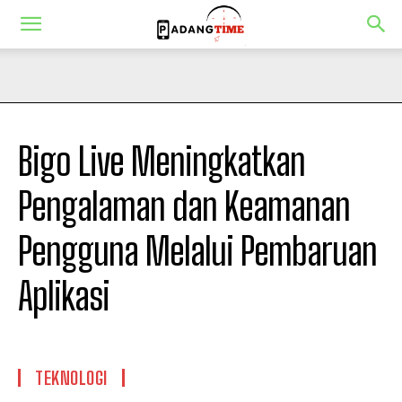
Bigo Live Meningkatkan
Pengalaman dan Keamanan
Pengguna Melalui Pembaruan
Aplikasi
TEKNOLOGI