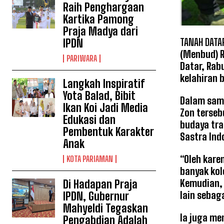
Raih Penghargaan
Kartika Pamong
Praja Madya dari
TANAH DATA
IPDN
(Menbud) R
PARIWARA
Datar, Rab
kelahiran 
Langkah Inspiratif
Yota Balad, Bibit
Dalam samb
Ikan Koi Jadi Media
Zon terseb
Edukasi dan
budaya tra
Pembentuk Karakter
Sastra Ind
Anak
“Oleh kare
KOTA PARIAMAN
banyak kol
Kemudian, 
Di Hadapan Praja
lain sebag
IPDN, Gubernur
Mahyeldi Tegaskan
Ia juga me
Pengabdian Adalah