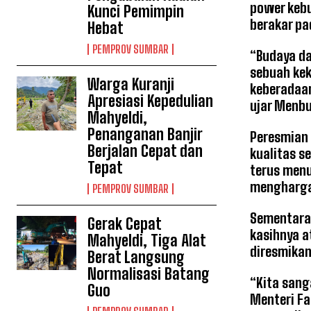
power kebu
Kunci Pemimpin
berakar pa
Hebat
PEMPROV SUMBAR
“Budaya da
sebuah kek
Warga Kuranji
keberadaan
Apresiasi Kepedulian
ujar Menbud
Mahyeldi,
Penanganan Banjir
Peresmian 
Berjalan Cepat dan
kualitas s
Tepat
terus menu
mengharga
PEMPROV SUMBAR
Sementara 
Gerak Cepat
kasihnya 
Mahyeldi, Tiga Alat
diresmikan
Berat Langsung
Normalisasi Batang
“Kita sang
Guo
Menteri Fa