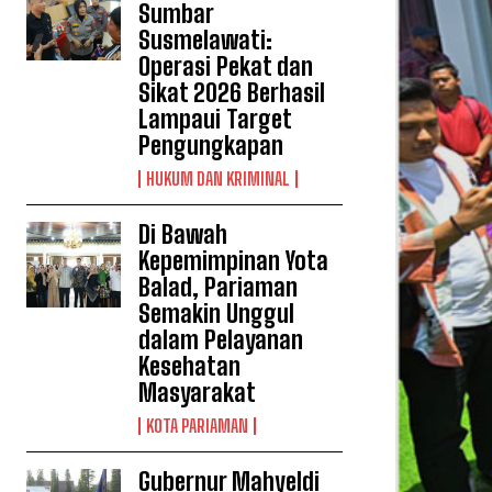
Sumbar
Susmelawati:
Operasi Pekat dan
Sikat 2026 Berhasil
Lampaui Target
Pengungkapan
HUKUM DAN KRIMINAL
Di Bawah
Kepemimpinan Yota
Balad, Pariaman
Semakin Unggul
dalam Pelayanan
Kesehatan
Masyarakat
KOTA PARIAMAN
Gubernur Mahyeldi