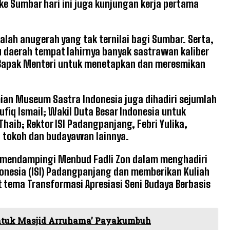
e Sumbar hari ini juga kunjungan kerja pertama
ah anugerah yang tak ternilai bagi Sumbar. Serta,
 daerah tempat lahirnya banyak sastrawan kaliber
n Bapak Menteri untuk menetapkan dan meresmikan
mian Museum Sastra Indonesia juga dihadiri sejumlah
fiq Ismail; Wakil Duta Besar Indonesia untuk
aib; Rektor ISI Padangpanjang, Febri Yulika,
 tokoh dan budayawan lainnya.
t mendampingi Menbud Fadli Zon dalam menghadiri
donesia (ISI) Padangpanjang dan memberikan Kuliah
tema Transformasi Apresiasi Seni Budaya Berbasis
ntuk Masjid Arruhama’ Payakumbuh