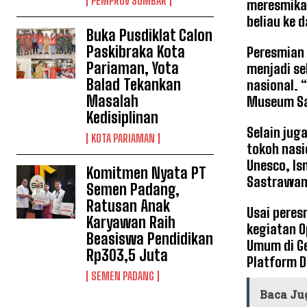
PEMPROV SUMBAR
meresmikan
beliau ke d
Buka Pusdiklat Calon
Paskibraka Kota
Peresmian 
Pariaman, Yota
menjadi se
Balad Tekankan
nasional. 
Masalah
Museum Sas
Kedisiplinan
Selain jug
KOTA PARIAMAN
tokoh nasi
Unesco, Is
Komitmen Nyata PT
Sastrawan 
Semen Padang,
Ratusan Anak
Usai peres
Karyawan Raih
kegiatan O
Beasiswa Pendidikan
Umum di Ge
Rp303,5 Juta
Platform D
SEMEN PADANG
Baca Ju