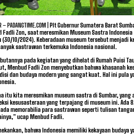
R – PADANGTIME.COM |
Plt Gubernur Sumatera Barat Sumb
I Fadli Zon, saat meresmikan Museum Sastra Indonesia
u (30/10/2024). Keberadaan museum tersebut menjadi 
banyak sastrawan terkemuka Indonesia nasional.
utannya pada kegiatan yang dihelat di Rumah Puisi Tau
ut, Menbud Fadli Zon menyebutkan bahwa khasanah kes
disi dan budaya modern yang sangat kuat. Hal ini pul
onesia.
na itu kita meresmikan museum sastra di Sumbar, yang 
eksi kesusasteraan yang terpajang di museum ini. Ada 8
ada memorabilia para sastrawan seperti tulisan tangan
ainya,” ucap Menbud Fadli.
nekankan, bahwa Indonesia memiliki kekayaan budaya ya