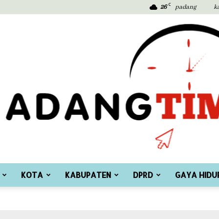
C
26
padang
k
KOTA
KABUPATEN
DPRD
GAYA HIDU
Padang