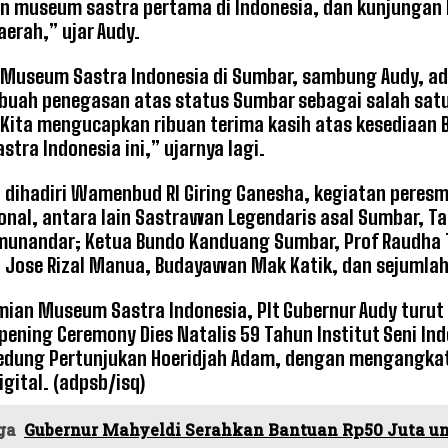
 museum sastra pertama di Indonesia, dan kunjungan k
aerah,” ujar Audy.
Museum Sastra Indonesia di Sumbar, sambung Audy, adal
buah penegasan atas status Sumbar sebagai salah satu
“Kita mengucapkan ribuan terima kasih atas kesediaa
tra Indonesia ini,” ujarnya lagi.
a dihadiri Wamenbud RI Giring Ganesha, kegiatan peres
onal, antara lain Sastrawan Legendaris asal Sumbar, Tau
munandar; Ketua Bundo Kanduang Sumbar, Prof Raudha Th
Jose Rizal Manua, Budayawan Mak Katik, dan sejumlah
mian Museum Sastra Indonesia, Plt Gubernur Audy turu
pening Ceremony Dies Natalis 59 Tahun Institut Seni In
dung Pertunjukan Hoeridjah Adam, dengan mengangkat 
igital. (adpsb/isq)
ga
Gubernur Mahyeldi Serahkan Bantuan Rp50 Juta u