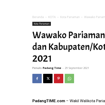
Beranda
KOTA
Kota Pariaman
Wawako Pariama
Kota Pariaman
Wawako Pariaman 
dan Kabupaten/Kot
2021
Penulis
Padang Time
-
29 September 2021
PadangTIME.com
– Wakil Walikota Pari