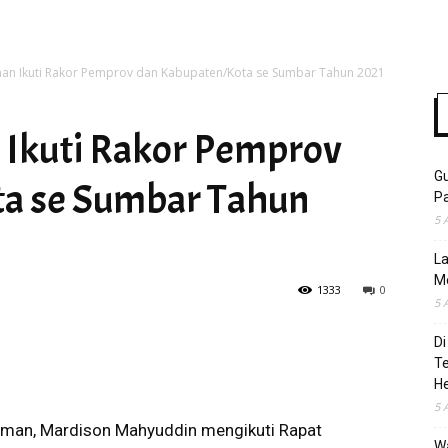
n Ikuti Rakor Pemprov dan Kabupaten/Kota se Sumbar Tahun 2021
Time
Ikuti Rakor Pemprov
Gu
a se Sumbar Tahun
Pa
5 
La
M
1333
0
5 
Di
T
H
5 
aman, Mardison Mahyuddin mengikuti Rapat
Wa