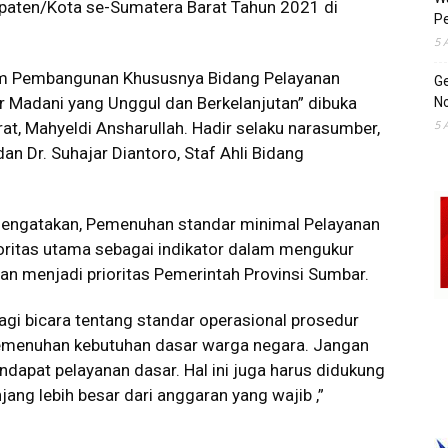
upaten/Kota se-Sumatera Barat Tahun 2021 di
Pe
5 
ram Pembangunan Khususnya Bidang Pelayanan
Ge
Madani yang Unggul dan Berkelanjutan” dibuka
No
5 
at, Mahyeldi Ansharullah. Hadir selaku narasumber,
an Dr. Suhajar Diantoro, Staf Ahli Bidang
mengatakan, Pemenuhan standar minimal Pelayanan
ritas utama sebagai indikator dalam mengukur
an menjadi prioritas Pemerintah Provinsi Sumbar.
lagi bicara tentang standar operasional prosedur
pemenuhan kebutuhan dasar warga negara. Jangan
apat pelayanan dasar. Hal ini juga harus didukung
ng lebih besar dari anggaran yang wajib ,”