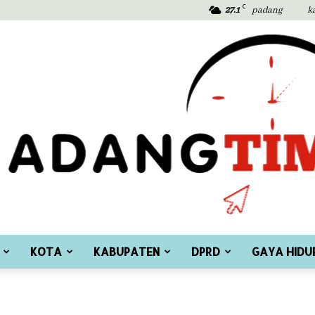
C
27.1
padang
k
KOTA
KABUPATEN
DPRD
GAYA HIDU
Padang